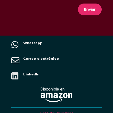
Enviar

Whatsapp

Correo electrónico

LinkedIn