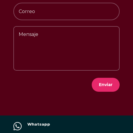
Enviar

Whatsapp